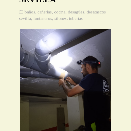
baños
,
cañerias
,
cocina
,
desagües
,
desatascos
sevilla
,
fontaneros
,
sifones
,
tuberias