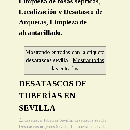
Limpieza de fosas sépticas,
Localización y Desatasco de
Arquetas, Limpieza de
alcantarillado.
Mostrando entradas con la etiqueta
desatascos sevilla
.
Mostrar todas
las entradas
DESATASCOS DE
TUBERÍAS EN
SEVILLA
desatascar tuberías Sevilla
,
desatascos sevilla
,
Desatascos urgentes Sevilla
,
fontaneria en sevilla
,