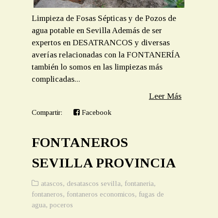
Limpieza de Fosas Sépticas y de Pozos de
agua potable en Sevilla Además de ser
expertos en DESATRANCOS y diversas
averías relacionadas con la FONTANERÍA
también lo somos en las limpiezas más
complicadas...
Leer Más
Compartir:
Facebook
FONTANEROS
SEVILLA PROVINCIA
atascos
,
desatascos sevilla
,
fontaneria
,
fontaneros
,
fontaneros economicos
,
fugas de
agua
,
poceros