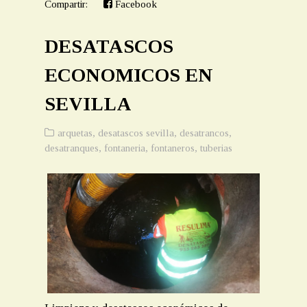
Compartir:
Facebook
DESATASCOS
ECONOMICOS EN
SEVILLA
arquetas
,
desatascos sevilla
,
desatrancos
,
desatranques
,
fontaneria
,
fontaneros
,
tuberias