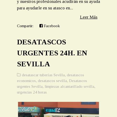
y nuestros profesionales acudirán en su ayuda
para ayudarle en su atasco en...
Leer Más
Compartir:
Facebook
DESATASCOS
URGENTES 24H. EN
SEVILLA
desatascar tuberías Sevilla
,
desatascos
economicos
,
desatascos sevilla
,
Desatascos
urgentes Sevilla
,
limpiezas alcantarillado sevilla
,
urgencias 24 horas