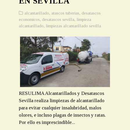
EN SEVILLA
alcantarillado
,
atascos tuberias
,
desatascos
economicos
,
desatascos sevilla
,
limpieza
alcantarillado
,
limpiezas alcantarillado sevilla
RESULIMA Alcantarillados y Desatascos
Sevilla realiza limpiezas de alcantarillado
para evitar cualquier insalubridad, malos
olores, e incluso plagas de insectos y ratas.
Por ello es imprescindible...