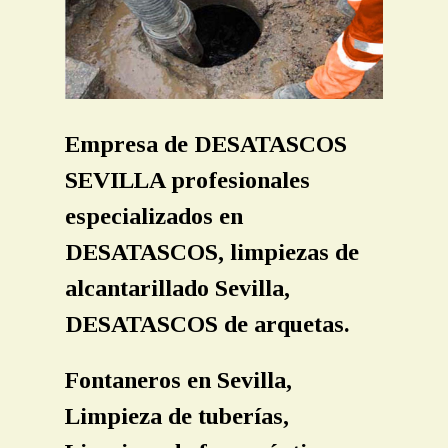
LIMPIEZA TUBERIAS SEVILLA
LIMPIEZA FOSAS SEPTICAS
LOCALIZACION ARQUETAS OCULTAS
INSPECCION TUBERIAS CAMARAS TV SEVILLA
Empresa de DESATASCOS
SEVILLA profesionales
CONTACTO
especializados en
PRESUPUESTO
DESATASCOS, limpiezas de
alcantarillado Sevilla,
DESATASCOS de arquetas.
Fontaneros en Sevilla,
Limpieza de tuberías,