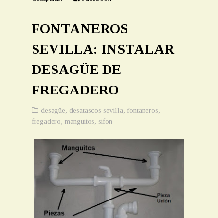
FONTANEROS
SEVILLA: INSTALAR
DESAGÜE DE
FREGADERO
desagüe
,
desatascos sevilla
,
fontaneros
,
fregadero
,
manguitos
,
sifon