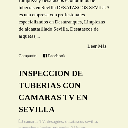
Limpieza y desatascos económicos de
tuberías en Sevilla DESATASCOS SEVILLA
es una empresa con profesionales
especializados en Desatranques, Limpiezas
de alcantarillado Sevilla, Desatascos de
arquetas,...
Leer Más
Compartir:
Facebook
INSPECCION DE
TUBERIAS CON
CAMARAS TV EN
SEVILLA
camaras TV
,
desagües
,
desatascos sevilla
,
inspeccion tuberias
,
urgencias 24 horas