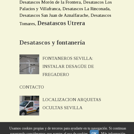
Desatascos Morón de la Frontera, Desatascos Los
Palacios y Villafranca, Desatascos La Rinconada,
Desatascos San Juan de Aznalfarache, Desatascos
Desatascos Utrera
Tomares,
Desatascos y fontanería
FONTANEROS SEVILLA:
INSTALAR DESAGÜE DE
FREGADERO
CONTACTO
LOCALIZACION ARQUETAS
OCULTAS SEVILLA
INSPECCION DE TUBERIAS CON
Usamos cookies propias y de terceros para ayudarte en tu navegación. Si continuas
navegando consideramos que aceptas el uso de cookies.
OK
Más información