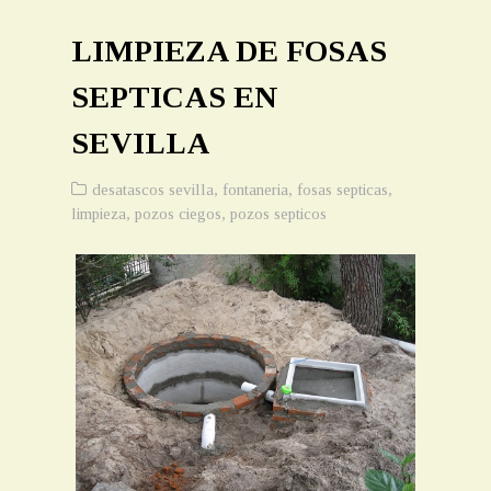
LIMPIEZA DE FOSAS
SEPTICAS EN
SEVILLA
desatascos sevilla
,
fontaneria
,
fosas septicas
,
limpieza
,
pozos ciegos
,
pozos septicos