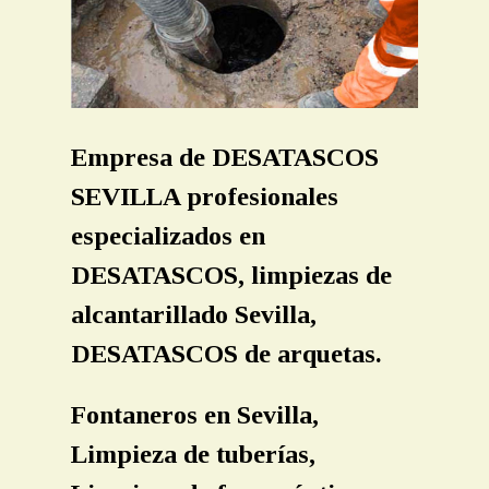
LIMPIEZA TUBERIAS SEVILLA
LIMPIEZA FOSAS SEPTICAS
LOCALIZACION ARQUETAS OCULTAS
INSPECCION TUBERIAS CAMARAS TV SEVILLA
Empresa de DESATASCOS
SEVILLA profesionales
CONTACTO
especializados en
PRESUPUESTO
DESATASCOS, limpiezas de
alcantarillado Sevilla,
DESATASCOS de arquetas.
Fontaneros en Sevilla,
Limpieza de tuberías,