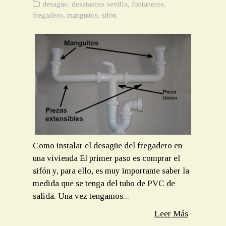
desagüe
,
desatascos sevilla
,
fontaneros
,
fregadero
,
manguitos
,
sifon
Como instalar el desagüe del fregadero en
una vivienda El primer paso es comprar el
sifón y, para ello, es muy importante saber la
medida que se tenga del tubo de PVC de
salida. Una vez tengamos...
Leer Más