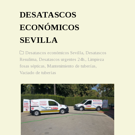
DESATASCOS
ECONÓMICOS
SEVILLA
Desatascos económicos Sevilla
,
Desatascos
Resulima
,
Desatascos urgentes 24h.
,
Limpieza
fosas sépticas
,
Mantenimiento de tuberías
,
Vaciado de tuberías