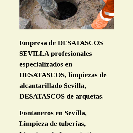
LIMPIEZA TUBERIAS SEVILLA
LIMPIEZA FOSAS SEPTICAS
LOCALIZACION ARQUETAS OCULTAS
INSPECCION TUBERIAS CAMARAS TV SEVILLA
Empresa de DESATASCOS
SEVILLA profesionales
CONTACTO
especializados en
PRESUPUESTO
DESATASCOS, limpiezas de
alcantarillado Sevilla,
DESATASCOS de arquetas.
Fontaneros en Sevilla,
Limpieza de tuberías,