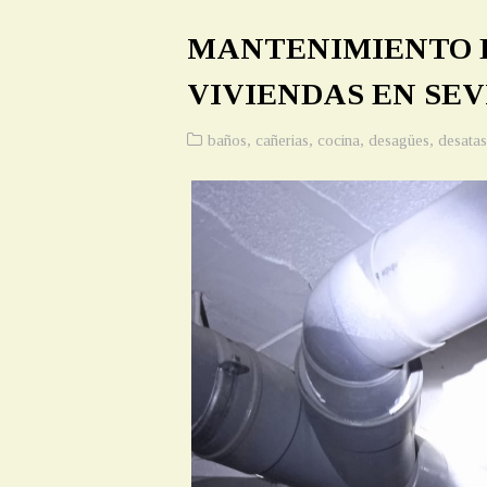
MANTENIMIENTO D
VIVIENDAS EN SEV
baños
,
cañerias
,
cocina
,
desagües
,
desatas