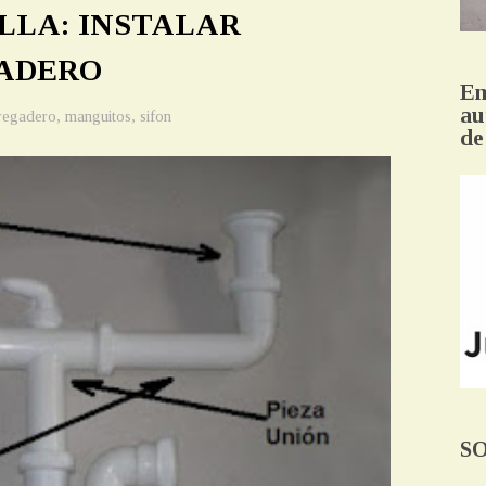
LLA: INSTALAR
GADERO
Em
au
regadero
,
manguitos
,
sifon
de
S