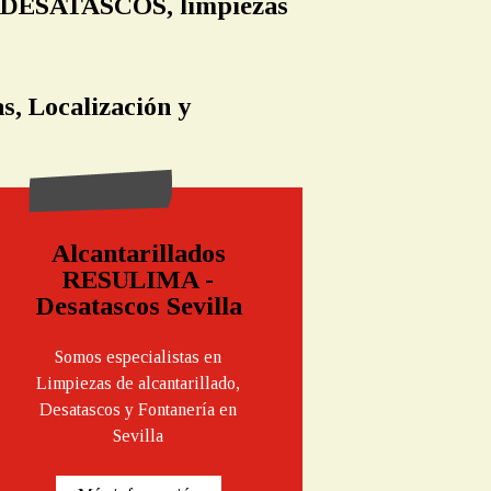
n DESATASCOS, limpiezas
s, Localización y
Alcantarillados
RESULIMA -
Desatascos Sevilla
Somos especialistas en
Limpiezas de alcantarillado,
Desatascos y Fontanería en
Sevilla