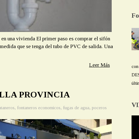
Fo
 en una vivienda El primer paso es comprar el sifón
a medida que se tenga del tubo de PVC de salida. Una
Leer Más
con
DES
últi
LLA PROVINCIA
V
ntaneros
,
fontaneros economicos
,
fugas de agua
,
poceros