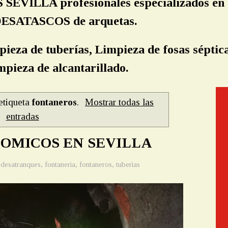
EVILLA profesionales especializados e
, DESATASCOS de arquetas.
pieza de tuberías, Limpieza de fosas séptica
pieza de alcantarillado.
etiqueta
fontaneros
.
Mostrar todas las
entradas
OMICOS EN SEVILLA
,
desatranques
,
fontaneria
,
fontaneros
,
tuberias