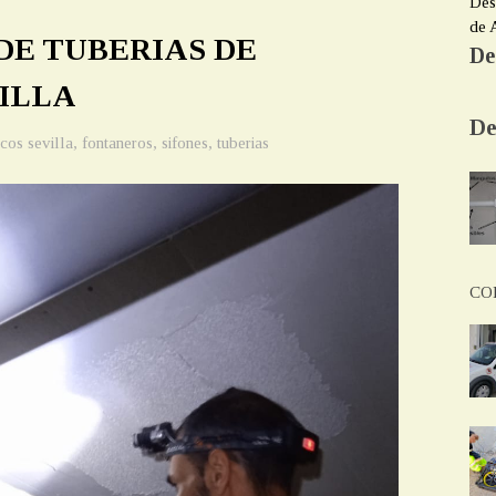
Des
de 
E TUBERIAS DE
De
ILLA
De
cos sevilla
,
fontaneros
,
sifones
,
tuberias
CO