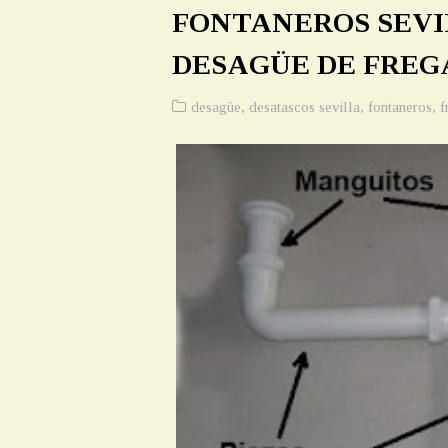
FONTANEROS SEVI
DESAGÜE DE FRE
desagüe
,
desatascos sevilla
,
fontaneros
,
f