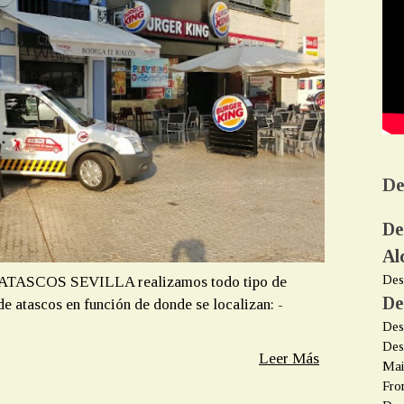
De
De
Al
Des
ESATASCOS SEVILLA realizamos todo tipo de
De
de atascos en función de donde se localizan: -
Des
Des
Leer Más
Mai
Fro