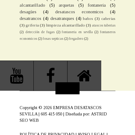
alcantarillado
(5)
arquetas
(5)
fontaneria
(5)
desagües
(4)
desatascos economicos
(4)
desatrancos
(4)
desatranques
(4)
baños
(3)
cañerias
(3)
griferia
(3)
limpieza alcantarillado
(3)
atascos tuberias
(2)
detección de fugas
(2)
fontaneria en sevilla
(2)
fontaneros
economicos
(2)
fosas septicas
(2)
fregadero
(2)
Copyright ©
2026
EMPRESA DESATASCOS
SEVILLA | 605 415 050
| Diseñada por:
ASTRID
SEO WEB
POLÍTICA DE PRIVACIDAD
|
AVISO LEGAL
|