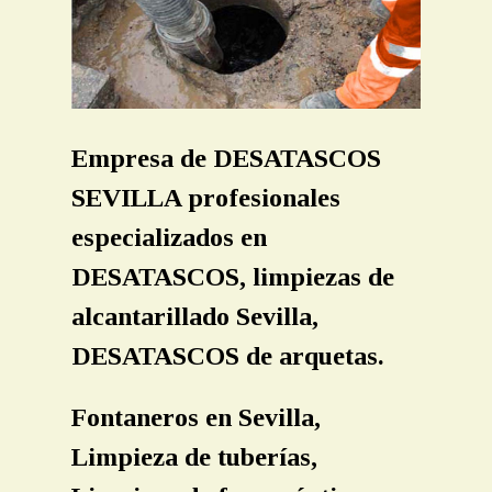
LIMPIEZA TUBERIAS SEVILLA
LIMPIEZA FOSAS SEPTICAS
LOCALIZACION ARQUETAS OCULTAS
INSPECCION TUBERIAS CAMARAS TV SEVILLA
Empresa de DESATASCOS
SEVILLA profesionales
CONTACTO
especializados en
PRESUPUESTO
DESATASCOS, limpiezas de
alcantarillado Sevilla,
DESATASCOS de arquetas.
Fontaneros en Sevilla,
Limpieza de tuberías,