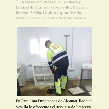
Desatasco arquetas Sevilla
,
Desatasco y
Limpieza de alcantarillado en Sevilla
,
Desatascos
Resulima Sevilla
,
Limpieza arquetas Sevilla
,
servicios desatascos Sevilla
,
Servicios urgentes
En Resulima Desatascos de Alcantarillado en
Sevilla le ofrecemos el servicio de limpieza