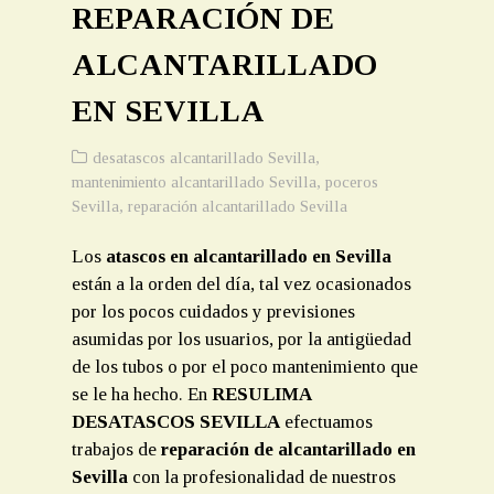
REPARACIÓN DE
LIMPIEZA TUBERIAS SEVILLA
ALCANTARILLADO
LIMPIEZA FOSAS SEPTICAS
EN SEVILLA
LOCALIZACION ARQUETAS OCULTAS
INSPECCION TUBERIAS CAMARAS TV SEVILLA
desatascos alcantarillado Sevilla
,
mantenimiento alcantarillado Sevilla
,
poceros
CONTACTO
Sevilla
,
reparación alcantarillado Sevilla
PRESUPUESTO
Los
atascos en alcantarillado en Sevilla
están a la orden del día, tal vez ocasionados
por los pocos cuidados y previsiones
asumidas por los usuarios, por la antigüedad
de los tubos o por el poco mantenimiento que
se le ha hecho. En
RESULIMA
DESATASCOS SEVILLA
efectuamos
trabajos de
reparación de alcantarillado en
Sevilla
con la profesionalidad de nuestros