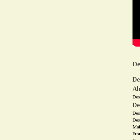
De
De
Al
Des
De
Des
Des
Mai
Fro