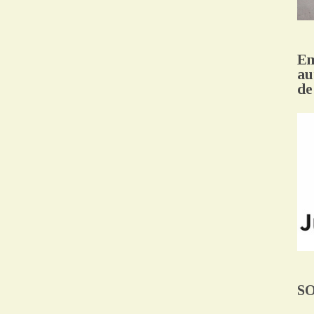
Em
au
de
S