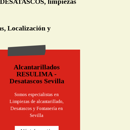
n DESATASCOS, limpiezas
s, Localización y
Alcantarillados
RESULIMA -
Desatascos Sevilla
Somos especialistas en
Limpiezas de alcantarillado,
Desatascos y Fontanería en
Sevilla