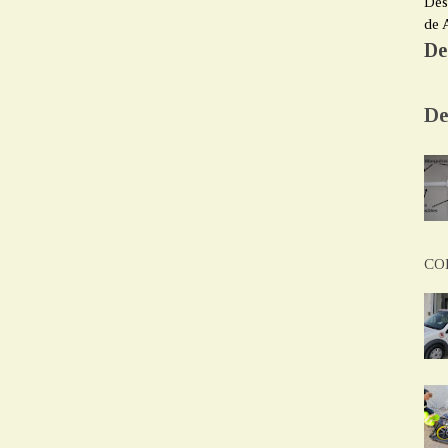
Des
de 
De
De
CO