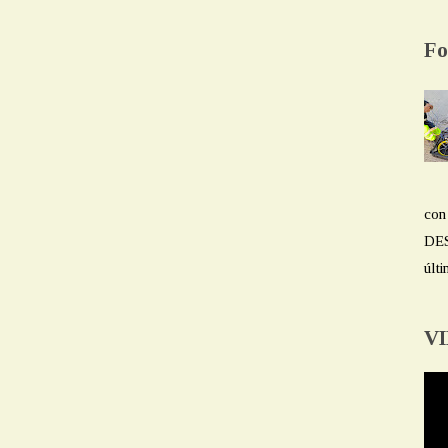
Fo
con
DES
últi
V