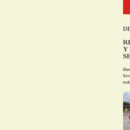
D
R
Y
S
Bie
Sev
tod